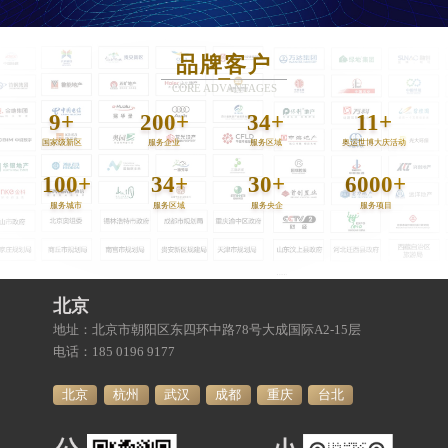
品牌客户
CORE ADVANTAGES
9
+
200
+
34
+
11
+
国家级新区
服务企业
服务区域
奥运世博大庆活动
100
+
34
+
30
+
6000
+
服务城市
服务区域
服务央企
服务项目
北京
地址：北京市朝阳区东四环中路78号大成国际A2-15层
电话：185 0196 9177
北京
杭州
武汉
成都
重庆
台北