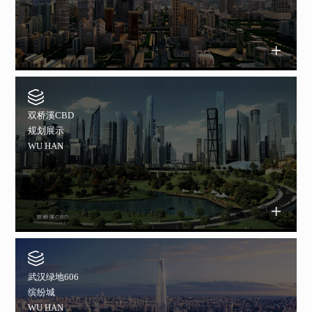
双桥溪CBD
规划展示
WU HAN
武汉绿地606
缤纷城
WU HAN