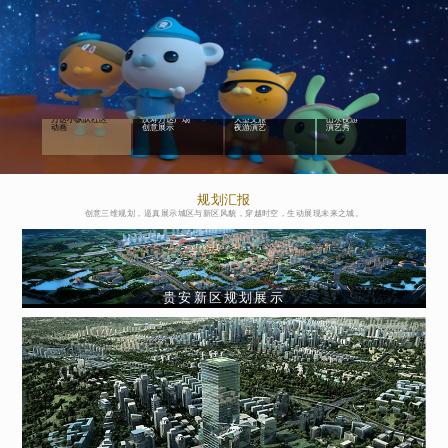
万达小纵队社区
汉寿万达广场
大型文旅
山水夜游
动画
创意展示
夜游演艺
演艺秀
规划汇报
创意三维规划，逼真展示城区与新区风貌，穿越时空，生动展现未来之城。
贵安新区规划展示